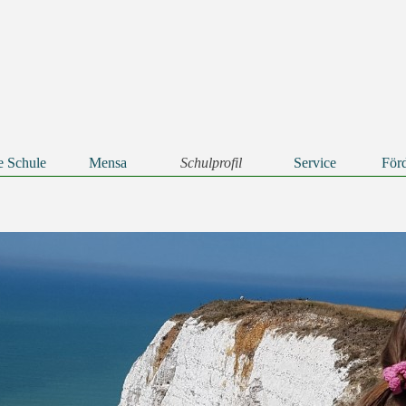
Menü überspringen
e Schule
Mensa
Schulprofil
Service
Förd
▼
▼
▼