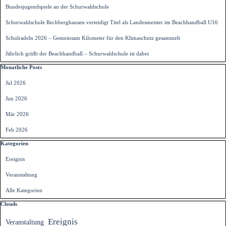
Bundesjugendspiele an der Schurwaldschule
Schurwaldschule Rechberghausen verteidigt Titel als Landesmeister im Beachhandball U16
Schulradeln 2026 – Gemeinsam Kilometer für den Klimaschutz gesammelt
Jährlich grüßt der Beachhandball – Schurwaldschule ist dabei
Block überspringen Monatliche Posts
Monatliche Posts
Jul 2026
Jun 2026
Mär 2026
Feb 2026
Block überspringen Kategorien
Kategorien
Ereignis
Veranstaltung
Alle Kategorien
Block überspringen Clouds
Clouds
Ereignis
Veranstaltung