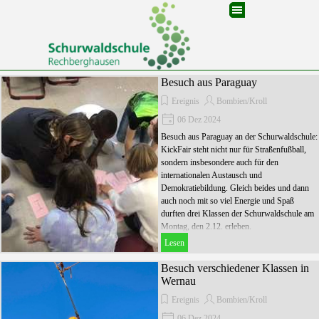
Direkt zum Seiteninhalt
Menü überspringen
Besuch aus Paraguay
Ereignis
Bombien/Kroll
06 Dez 2024
Besuch aus Paraguay an der Schurwaldschule:
KickFair steht nicht nur für Straßenfußball,
sondern insbesondere auch für den
internationalen Austausch und
Demokratiebildung. Gleich beides und dann
auch noch mit so viel Energie und Spaß
durften drei Klassen der Schurwaldschule am
Montag, den 2.12. erleben.
Lesen
Besuch verschiedener Klassen in
Wernau
Ereignis
Bombien/Kroll
06 Dez 2024