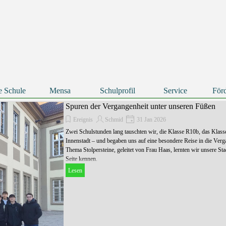
Menü überspringen
e Schule
Mensa
Schulprofil
Service
Förd
▼
▼
▼
Spuren der Vergangenheit unter unseren Füßen
Ereignis
Schmid
31 Jan 2026
Zwei Schulstunden lang tauschten wir, die Klasse R10b, das Klas
Innenstadt – und begaben uns auf eine besondere Reise in die Ver
Thema Stolpersteine, geleitet von Frau Haas, lernten wir unsere S
Seite kennen.
Lesen