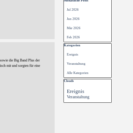
Block überspringen Monatliche Posts
Monatliche Posts
Jul 2026
Jun 2026
Mär 2026
Feb 2026
Block überspringen Kategorien
Kategorien
Ereignis
sowie die Big Band Plus der
Veranstaltung
ch mit und sorgten für eine
Alle Kategorien
Block überspringen Clouds
Clouds
Ereignis
Veranstaltung