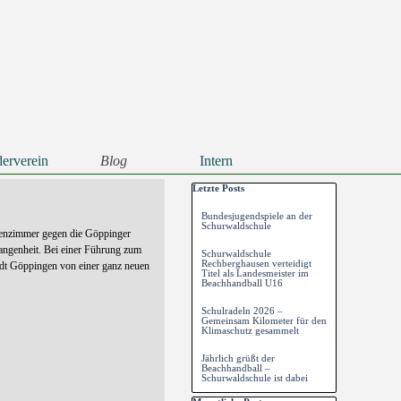
erverein
Blog
Intern
▼
▼
Block überspringen Letzte Posts
Letzte Posts
Bundesjugendspiele an der
Schurwaldschule
senzimmer gegen die Göppinger
gangenheit. Bei einer Führung zum
Schurwaldschule
Rechberghausen verteidigt
tadt Göppingen von einer ganz neuen
Titel als Landesmeister im
Beachhandball U16
Schulradeln 2026 –
Gemeinsam Kilometer für den
Klimaschutz gesammelt
Jährlich grüßt der
Beachhandball –
Schurwaldschule ist dabei