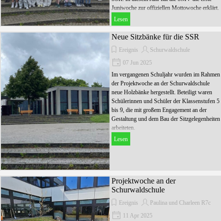
Juniwoche zur offiziellen Mottowoche erklärt.
Lesen
Neue Sitzbänke für die SSR
Ereignis
Schurwaldschule
07 Jun 2025
Im vergangenen Schuljahr wurden im Rahmen
der Projektwoche an der Schurwaldschule
neue Holzbänke hergestellt. Beteiligt waren
Schülerinnen und Schüler der Klassenstufen 5
bis 9, die mit großem Engagement an der
Gestaltung und dem Bau der Sitzgelegenheiten
arbeiteten.
Lesen
Projektwoche an der
Schurwaldschule
Ereignis
Paulina und Charleen R7c
11 Apr 2025