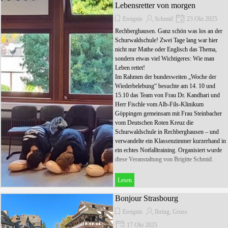
Lebensretter von morgen
Ereignis
Schmid
23 Okt 2025
Rechberghausen. Ganz schön was los an der
Schurwaldschule! Zwei Tage lang war hier
nicht nur Mathe oder Englisch das Thema,
sondern etwas viel Wichtigeres: Wie man
Leben rettet!
Im Rahmen der bundesweiten „Woche der
Wiederbelebung“ besuchte am 14. 10 und
15.10 das Team von Frau Dr. Kandhari und
Herr Fischle vom Alb-Fils-Klinikum
Göppingen gemeinsam mit Frau Steinbacher
vom Deutschen Roten Kreuz die
Schurwaldschule in Rechberghausen – und
verwandelte ein Klassenzimmer kurzerhand in
ein echtes Notfalltraining. Organisiert wurde
diese Veranstaltung von Brigitte Schmid.
Lesen
Bonjour Strasbourg
Ereignis
Ihring, Gruss
17 Okt 2025