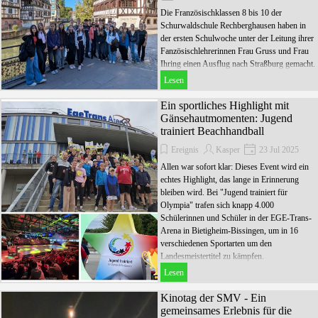
Die Französischklassen 8 bis 10 der
Schurwaldschule Rechberghausen haben in
der ersten Schulwoche unter der Leitung ihrer
Fanzösischlehrerinnen Frau Gruss und Frau
Ihring einen Ausflug nach Straßburg gemacht.
Lesen
Ein sportliches Highlight mit
Gänsehautmomenten: Jugend
trainiert Beachhandball
Ereignis
Kasper
23 Jul 2025
Allen war sofort klar: Dieses Event wird ein
echtes Highlight, das lange in Erinnerung
bleiben wird. Bei "Jugend trainiert für
Olympia" trafen sich knapp 4.000
Schülerinnen und Schüler in der EGE-Trans-
Arena in Bietigheim-Bissingen, um in 16
verschiedenen Sportarten um den
Landesmeistertitel zu kämpfen.
Lesen
Kinotag der SMV - Ein
gemeinsames Erlebnis für die