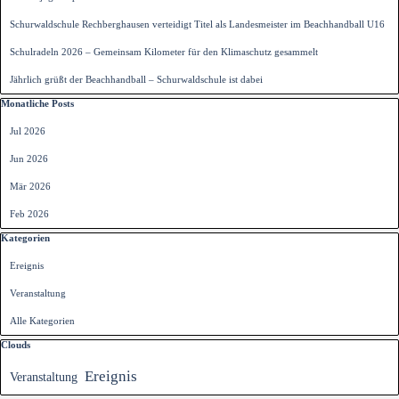
Schurwaldschule Rechberghausen verteidigt Titel als Landesmeister im Beachhandball U16
Schulradeln 2026 – Gemeinsam Kilometer für den Klimaschutz gesammelt
Jährlich grüßt der Beachhandball – Schurwaldschule ist dabei
Block überspringen Monatliche Posts
Monatliche Posts
Jul 2026
Jun 2026
Mär 2026
Feb 2026
Block überspringen Kategorien
Kategorien
Ereignis
Veranstaltung
Alle Kategorien
Block überspringen Clouds
Clouds
Ereignis
Veranstaltung