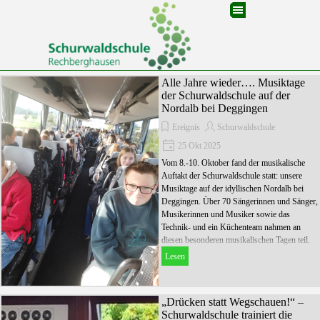
Direkt zum Seiteninhalt
Menü überspringen
Alle Jahre wieder…. Musiktage
der Schurwaldschule auf der
Nordalb bei Deggingen
Ereignis
Schurwaldschule
25 Okt 2025
Vom 8.-10. Oktober fand der musikalische
Auftakt der Schurwaldschule statt: unsere
Musiktage auf der idyllischen Nordalb bei
Deggingen. Über 70 Sängerinnen und Sänger,
Musikerinnen und Musiker sowie das
Technik- und ein Küchenteam nahmen an
diesen besonderen musikalischen Tagen teil.
Lesen
„Drücken statt Wegschauen!“ –
Schurwaldschule trainiert die