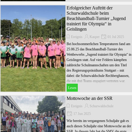
Erfolgreicher Auftritt der
Schurwaldschule beim
Beachhandball-Turnier „Jugend
trainiert für Olympia“ in
Geislingen
Ereignis
Kasper
01 Jul 2025
Bei hochsommerlichen Temperaturen fand am
25.06.25 das Beachhandball-Turnier des
Wettbewerbs „Jugend trainiert für Olympia“ in
Geislingen statt. Auf vier Feldern kämpften
zahlreiche Schulmannschaften um den Titel
des Regierungspräsidiums Stuttgart – mit
dabei: die Schurwaldschule Rechberghausen,
die mit drei Teams engagiert vertreten war.
Lesen
Mottowoche an der SSR
Ereignis
Schurwaldschule
17 Jun 2025
Wie bereits im vergangenen Schuljahr gab es
auch dieses Schuljahr eine Mottowoche an der
SSR. In diesem Jahr hat die SMV die erste