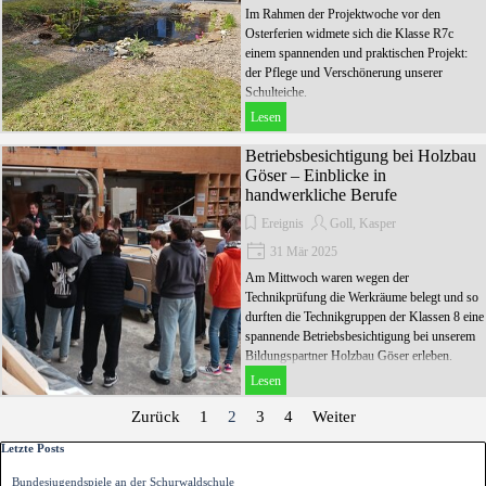
Im Rahmen der Projektwoche vor den
Osterferien widmete sich die Klasse R7c
einem spannenden und praktischen Projekt:
der Pflege und Verschönerung unserer
Schulteiche.
Lesen
Betriebsbesichtigung bei Holzbau
Göser – Einblicke in
handwerkliche Berufe
Ereignis
Goll, Kasper
31 Mär 2025
Am Mittwoch waren wegen der
Technikprüfung die Werkräume belegt und so
durften die Technikgruppen der Klassen 8 eine
spannende Betriebsbesichtigung bei unserem
Bildungspartner Holzbau Göser erleben.
Lesen
Zurück
Gehen Sie zu Seite:
1
Aktuelle Seite:
2
Gehen Sie zu Seite:
3
Gehen Sie zu Seite:
4
Weiter
Block überspringen Letzte Posts
Letzte Posts
Bundesjugendspiele an der Schurwaldschule