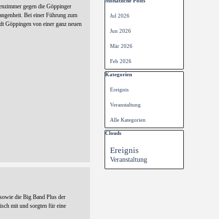
Block überspringen Monatliche Posts
Monatliche Posts
senzimmer gegen die Göppinger
gangenheit. Bei einer Führung zum
Jul 2026
tadt Göppingen von einer ganz neuen
Jun 2026
Mär 2026
Feb 2026
Block überspringen Kategorien
Kategorien
Ereignis
Veranstaltung
Alle Kategorien
Block überspringen Clouds
Clouds
Ereignis
Veranstaltung
sowie die Big Band Plus der
ch mit und sorgten für eine