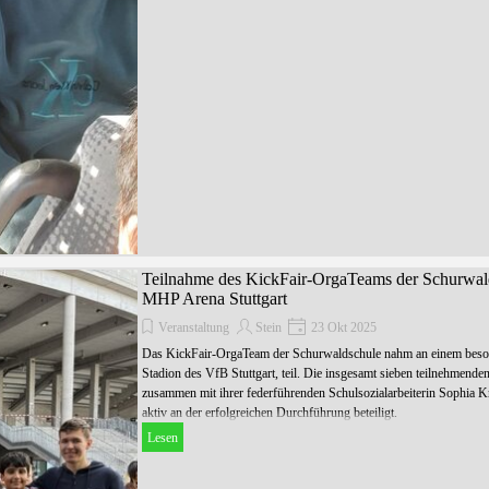
Teilnahme des KickFair-OrgaTeams der Schurwald
MHP Arena Stuttgart
Veranstaltung
Stein
23 Okt 2025
Das KickFair-OrgaTeam der Schurwaldschule nahm an einem beso
Stadion des VfB Stuttgart, teil. Die insgesamt sieben teilnehmend
zusammen mit ihrer federführenden Schulsozialarbeiterin Sophia Kr
aktiv an der erfolgreichen Durchführung beteiligt.
Lesen