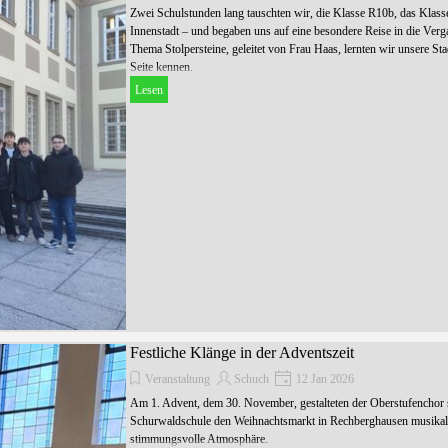
Zwei Schulstunden lang tauschten wir, die Klasse R10b, das Klas
Innenstadt – und begaben uns auf eine besondere Reise in die Ver
Thema Stolpersteine, geleitet von Frau Haas, lernten wir unsere S
Seite kennen.
Lesen
Festliche Klänge in der Adventszeit
Veranstaltung
Schuch
12 Jan 2026
Am 1. Advent, dem 30. November, gestalteten der Oberstufenchor 
Schurwaldschule den Weihnachtsmarkt in Rechberghausen musikalis
stimmungsvolle Atmosphäre.