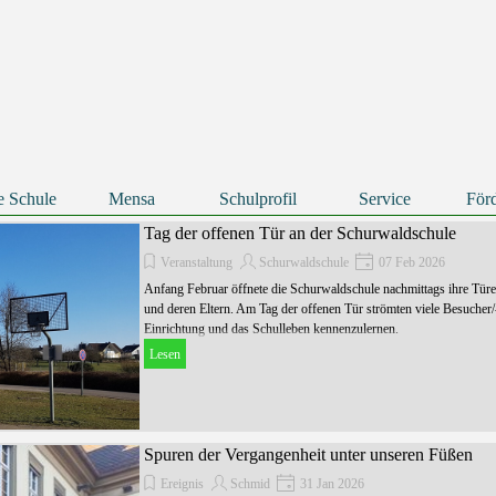
Menü überspringen
e Schule
Mensa
Schulprofil
Service
Förd
▼
▼
▼
Tag der offenen Tür an der Schurwaldschule
Veranstaltung
Schurwaldschule
07 Feb 2026
Anfang Februar öffnete die Schurwaldschule nachmittags ihre Türen 
und deren Eltern. Am Tag der offenen Tür strömten viele Besucher
Einrichtung und das Schulleben kennenzulernen.
Lesen
Spuren der Vergangenheit unter unseren Füßen
Ereignis
Schmid
31 Jan 2026