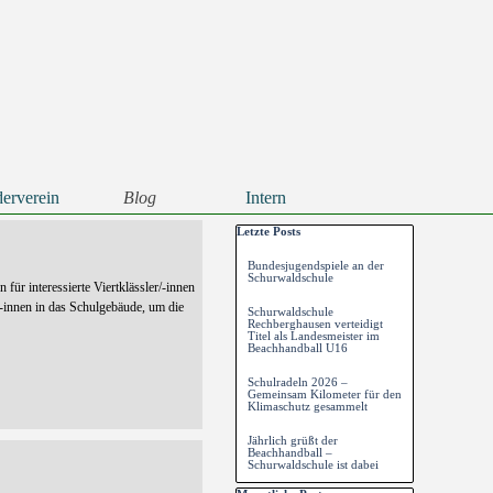
erverein
Blog
Intern
▼
▼
Block überspringen Letzte Posts
Letzte Posts
Bundesjugendspiele an der
Schurwaldschule
für interessierte Viertklässler/-innen
/-innen in das Schulgebäude, um die
Schurwaldschule
Rechberghausen verteidigt
Titel als Landesmeister im
Beachhandball U16
Schulradeln 2026 –
Gemeinsam Kilometer für den
Klimaschutz gesammelt
Jährlich grüßt der
Beachhandball –
Schurwaldschule ist dabei